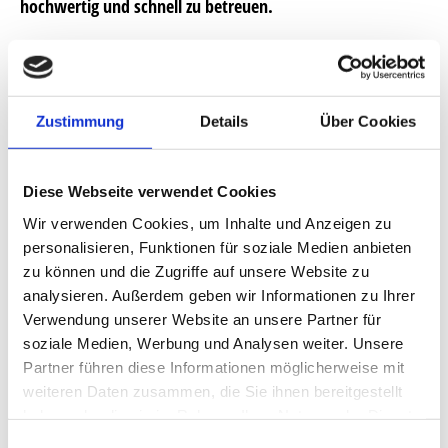
hochwertig und schnell zu betreuen.
UNSERE AUFGABENGEBIETE
Zustimmung
Details
Über Cookies
NEUBAU
UMBAU & MODERNISIERUNG
GEWERBE
Diese Webseite verwendet Cookies
Wir sehen unsere Aufgaben darin, unseren Bauherren
Wir verwenden Cookies, um Inhalte und Anzeigen zu
bestens zu beraten und zu vertreten. Auf die Wünsche ein
personalisieren, Funktionen für soziale Medien anbieten
zugehen und Probleme frühzeitig zu lösen, egal ob nur eine
zu können und die Zugriffe auf unsere Website zu
Leistungsphase beauftragt wurde oder das gesamte
analysieren. Außerdem geben wir Informationen zu Ihrer
Spektrum abgedeckt wird.
Verwendung unserer Website an unsere Partner für
soziale Medien, Werbung und Analysen weiter. Unsere
Partner führen diese Informationen möglicherweise mit
UNSER TEAM
weiteren Daten zusammen, die Sie ihnen bereitgestellt
haben oder die sie im Rahmen Ihrer Nutzung der Dienste
gesammelt haben.
Einwilligungsauswahl